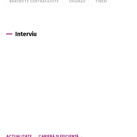
BANCNOTE CONTRAFĂCUTE
CHIȘINĂU
TINERI
Interviu
ACTUALITATE
CARIERĂ ȘI EFICIENȚĂ