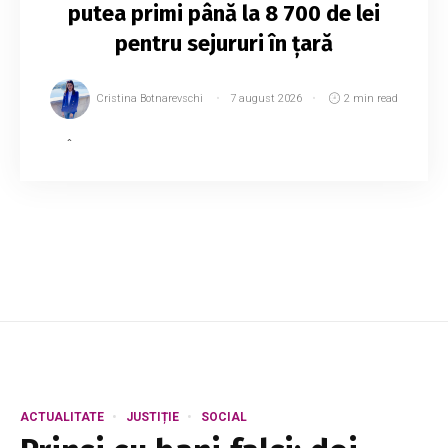
putea primi până la 8 700 de lei
pentru sejururi în țară
Cristina Botnarevschi
7 august 2026
2 min read
În Republica Moldova a fost lansat oficial
programul „Vouchere pentru odihnă”, prin care
angajatorii vor putea oferi salariaților certificate
cu reduceri pentru sejururi la obiecti...
ACTUALITATE
JUSTIȚIE
SOCIAL