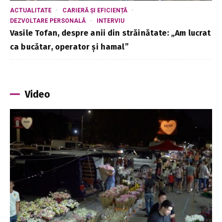
ACTUALITATE
CARIERĂ ȘI EFICIENȚĂ
DEZVOLTARE PERSONALĂ
INTERVIU
Vasile Tofan, despre anii din străinătate: „Am lucrat
ca bucătar, operator și hamal”
Video