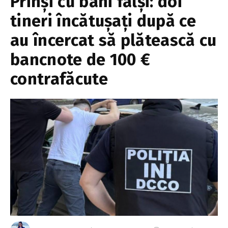
Prinși cu bani falși: doi
tineri încătușați după ce
au încercat să plătească cu
bancnote de 100 €
contrafăcute