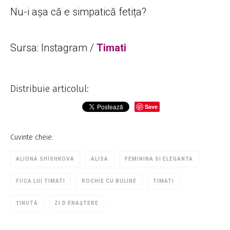
Nu-i așa că e simpatică fetița?
Sursa: Instagram /
Timati
Distribuie articolul:
Save
Cuvinte cheie:
ALIONA SHISHKOVA
ALISA
FEMININA SI ELEGANTA
FIICA LUI TIMATI
ROCHIE CU BULINE
TIMATI
ȚINUTĂ
ZI D ENAȘTERE