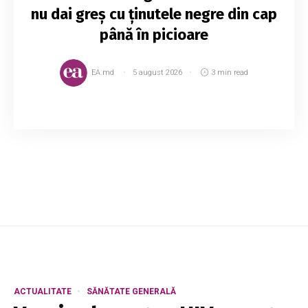
nu dai greș cu ținutele negre din cap
până în picioare
EA.md
5 august 2026
3 min read
Negrul este fascinant și sobru deopotrivă și
multe persoane sunt de părere că nu poți da
greș la niciun eveniment dacă alegi această
culoare. De altfel, ținutele negre din cap până...
ACTUALITATE
SĂNĂTATE GENERALĂ