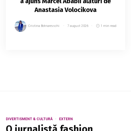
a ajuns Marcel Ababii alături de
Anastasia Volocikova
Cristina Botnarevschi
7 august 2026
1 min read
Dansatorul Marcel Ababii a revenit în Republica
Moldova după o perioadă petrecută la
Moscova, unde a colaborat cu celebra balerină
rusă Anastasia Volocikova. Artistul a povestit...
DIVERTISMENT & CULTURĂ
EXTERN
O jurnalistă fashion