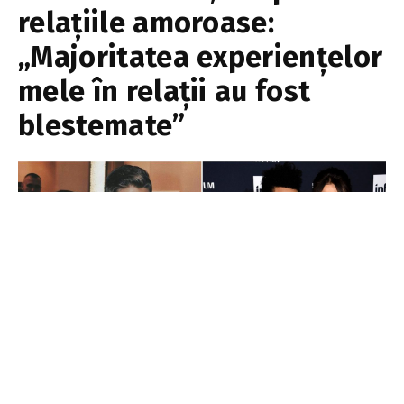
relațiile amoroase:
„Majoritatea experiențelor
mele în relații au fost
blestemate”
EA.md
22 iunie 2021
2 min read