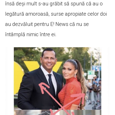
însă deși mult s-au grăbit să spună că au o
legătură amoroasă, surse apropiate celor doi
au dezvăluit pentru E! News că nu se
întâmplă nimic între ei.