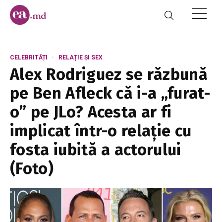
CELEBRITĂȚI
RELAȚIE ȘI SEX
Alex Rodriguez se răzbună
pe Ben Afleck că i-a „furat-
o” pe JLo? Acesta ar fi
implicat într-o relație cu
fosta iubită a actorului
(Foto)