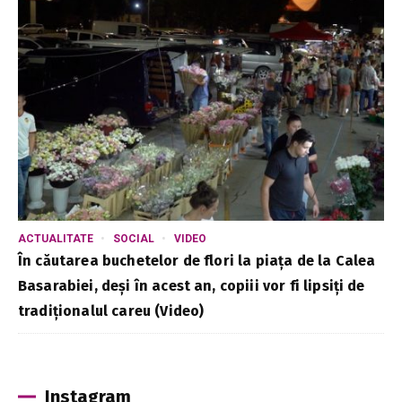
ACTUALITATE
SOCIAL
VIDEO
În căutarea buchetelor de flori la piața de la Calea
Basarabiei, deși în acest an, copiii vor fi lipsiți de
tradiționalul careu (Video)
Instagram