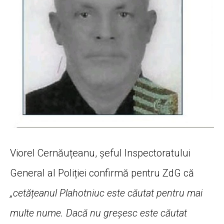
Viorel Cernăuțeanu, șeful Inspectoratului
General al Poliției confirmă pentru ZdG că
„cetățeanul Plahotniuc este căutat pentru mai
multe nume. Dacă nu greșesc este căutat