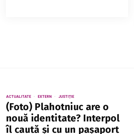
Un șofer de camion, în vârstă de 58 de ani, a
murit după ce i s-a făcut rău în timpul
programului de muncă, la un complex
petrochimic din Italia. Din informațiile
disponibile, tra...
ACTUALITATE
EXTERN
JUSTIȚIE
(Foto) Plahotniuc are o
nouă identitate? Interpol
îl caută și cu un pașaport