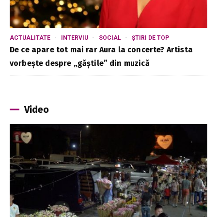
ACTUALITATE
INTERVIU
SOCIAL
ȘTIRI DE TOP
De ce apare tot mai rar Aura la concerte? Artista
vorbește despre „găștile” din muzică
Video