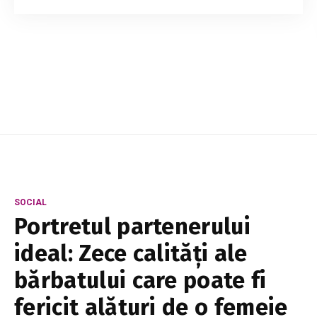
murit după ce i s-a făcut rău în timpul
programului de muncă, la un complex
petrochimic din Italia. Din informațiile
disponibile, tra...
SOCIAL
Portretul partenerului
ideal: Zece calități ale
bărbatului care poate fi
fericit alături de o femeie