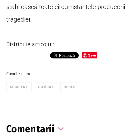
stabilească toate circumstanțele producerii
tragediei.
Distribuie articolul:
Save
Cuvinte cheie:
ACCIDENT
COMRAT
DECES
Comentarii