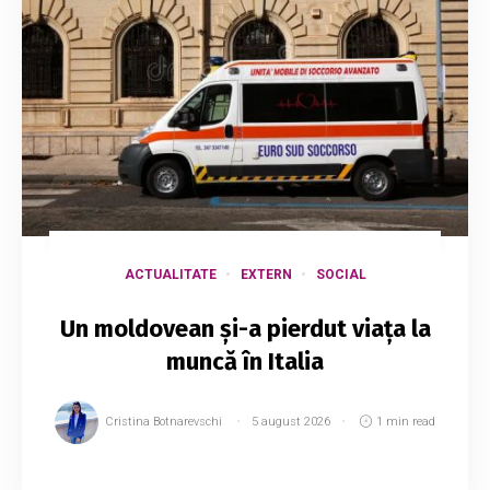
ACTUALITATE
EXTERN
SOCIAL
Un moldovean și-a pierdut viața la
muncă în Italia
Cristina Botnarevschi
5 august 2026
1 min read
Un șofer de camion, în vârstă de 58 de ani, a