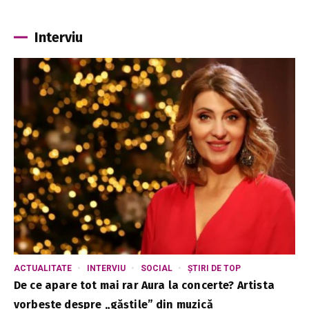
Interviu
ACTUALITATE
INTERVIU
SOCIAL
ȘTIRI DE TOP
De ce apare tot mai rar Aura la concerte? Artista
vorbește despre „găștile” din muzică