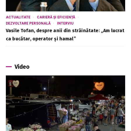
ACTUALITATE
CARIERĂ ȘI EFICIENȚĂ
DEZVOLTARE PERSONALĂ
INTERVIU
Vasile Tofan, despre anii din străinătate: „Am lucrat
ca bucătar, operator și hamal”
Video