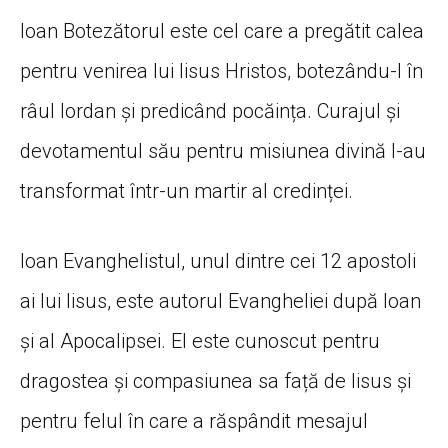
Ioan Botezătorul este cel care a pregătit calea
pentru venirea lui Iisus Hristos, botezându-l în
râul Iordan și predicând pocăința. Curajul și
devotamentul său pentru misiunea divină l-au
transformat într-un martir al credinței.
Ioan Evanghelistul, unul dintre cei 12 apostoli
ai lui Iisus, este autorul Evangheliei după Ioan
și al Apocalipsei. El este cunoscut pentru
dragostea și compasiunea sa față de Iisus și
pentru felul în care a răspândit mesajul