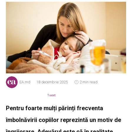
EA.md
18 decembrie 2025
2 min read
Tweet
Pentru foarte mulți părinți frecventa
îmbolnăvirii copiilor reprezintă un motiv de
îngrijorare. Adevărul este că în realitate