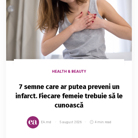
HEALTH & BEAUTY
7 semne care ar putea preveni un
infarct. Fiecare femeie trebuie să le
cunoască
EA.md
5 august 2026
4 min read
Dacă nu ratezi niciodată Grey’s Anatomy, atunci