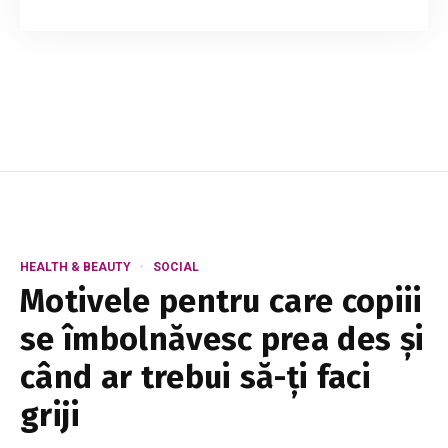
îți amintești, probabil, episodul în care Dr. Bailey
știe că are un infarct, dar simptomele sale sunt
trecute cu vederea, pentru că ...
HEALTH & BEAUTY
SOCIAL
Motivele pentru care copiii
se îmbolnăvesc prea des și
când ar trebui să-ți faci
griji