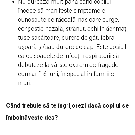
Nu durează mult până când copilul
începe să manifeste simptomele
cunoscute de răceală: nas care curge,
congestie nazală, strănut, ochi înlăcrimați,
tuse sâcâitoare, durere de gât, febra
ușoară și/sau durere de cap. Este posibil
ca episoadele de infecții respiratorii să
debuteze la vârste extrem de fragede,
cum ar fi 6 luni, în special în familiile
mari.
Când trebuie să te îngrijorezi dacă copilul se
îmbolnăvește des?