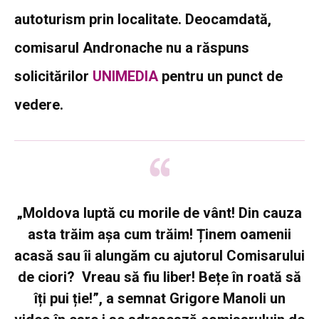
autoturism prin localitate. Deocamdată,
comisarul Andronache nu a răspuns
solicitărilor
UNIMEDIA
pentru un punct de
vedere.
„Moldova luptă cu morile de vânt! Din cauza
asta trăim așa cum trăim! Ținem oamenii
acasă sau îi alungăm cu ajutorul Comisarului
de ciori? Vreau să fiu liber! Bețe în roată să
îți pui ție!”, a semnat Grigore Manoli un