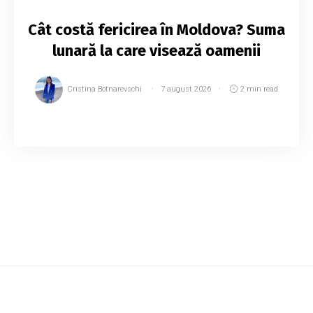
Cât costă fericirea în Moldova? Suma
lunară la care visează oamenii
Cristina Botnarevschi
7 august 2026
2 min read
Un locuitor al Republicii Moldova ar avea
nevoie de un venit anual de aproximativ 28.731
de dolari pentru a atinge nivelul de venit asociat
cu fericirea. Potrivit estimărilor, a...