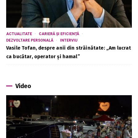
ACTUALITATE
CARIERĂ ȘI EFICIENȚĂ
DEZVOLTARE PERSONALĂ
INTERVIU
Vasile Tofan, despre anii din străinătate: „Am lucrat
ca bucătar, operator și hamal”
Video