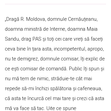
„Dragă R. Moldova, domnule Cernăuțeanu,
doamna ministră de Interne, doamna Maia
Sandu, drag PAS și toți cei care vreți să faceți
ceva bine în țara asta, incompetentul, apropo,
nu te demigrez, domnule comisar, îți explic de
ce ești comisar de comandă. Public îți spun și
nu mă tem de nimic, străduie-te cât mai
repede să-mi închizi spălătoria și cafeneaua,
că asta te încurcă cel mai tare și crezi că asta
mă va face să tac. Uite ce spune