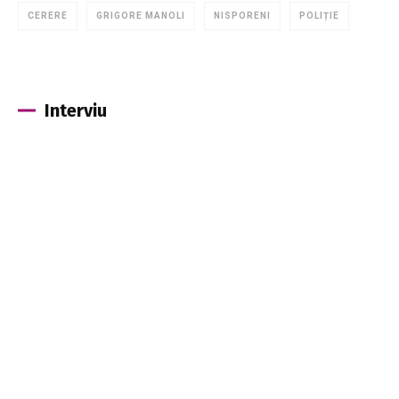
CERERE
GRIGORE MANOLI
NISPORENI
POLIȚIE
Interviu