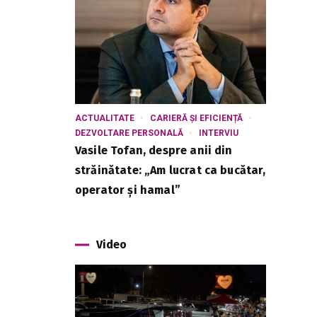
ACTUALITATE
CARIERĂ ȘI EFICIENȚĂ
DEZVOLTARE PERSONALĂ
INTERVIU
Vasile Tofan, despre anii din
străinătate: „Am lucrat ca bucătar,
operator și hamal”
Video