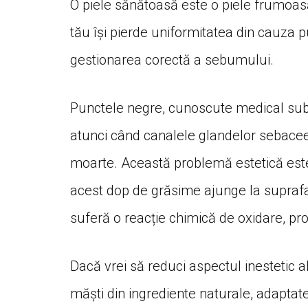
O piele sănătoasă este o piele frumoasă
tău își pierde uniformitatea din cauza pu
gestionarea corectă a sebumului.
Punctele negre, cunoscute medical s
atunci când canalele glandelor sebace
moarte. Această problemă estetică este 
acest dop de grăsime ajunge la suprafața 
suferă o reacție chimică de oxidare, pro
Dacă vrei să reduci aspectul inestetic 
măști din ingrediente naturale, adaptat