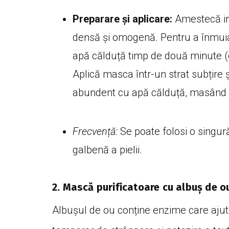
Preparare și aplicare:
Amestecă ing
densă și omogenă. Pentru a înmuia
apă călduță timp de două minute (e
Aplică masca într-un strat subțire 
abundent cu apă călduță, masând u
Frecvență:
Se poate folosi o singur
galbenă a pielii.
2. Mască purificatoare cu albuș de o
Albușul de ou conține enzime care ajută