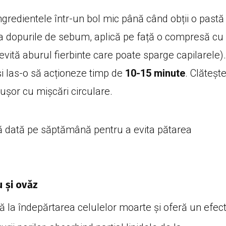
redientele într-un bol mic până când obții o pastă
 dopurile de sebum, aplică pe față o compresă cu
vită aburul fierbinte care poate sparge capilarele).
și las-o să acționeze timp de
10-15 minute
. Clăteșt
șor cu mișcări circulare.
ă dată pe săptămână pentru a evita pătarea
u și ovăz
 la îndepărtarea celulelor moarte și oferă un efec