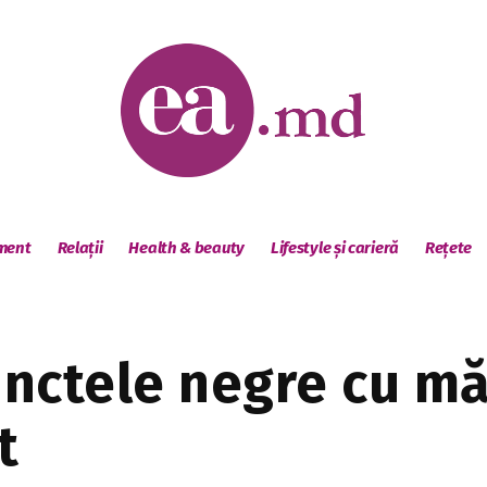
sment
Relații
Health & beauty
Lifestyle și carieră
Rețete
nctele negre cu mă
t