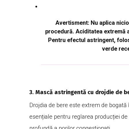
Avertisment:
Nu aplica nici
procedură. Aciditatea extremă a
Pentru efectul astringent, folo
verde rece
3. Mască astringentă cu drojdie de be
Drojdia de bere este extrem de bogată î
esențiale pentru reglarea producției de
profundă a porilor congestionați.