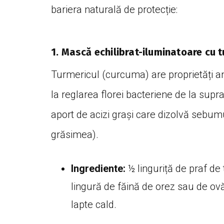
bariera naturală de protecție:
1. Mască echilibrat-iluminatoare cu 
Turmericul (curcuma) are proprietăți an
la reglarea florei bacteriene de la supra
aport de acizi grași care dizolvă sebum
grăsimea).
Ingrediente:
½ linguriță de praf de 
lingură de făină de orez sau de ovăz
lapte cald.