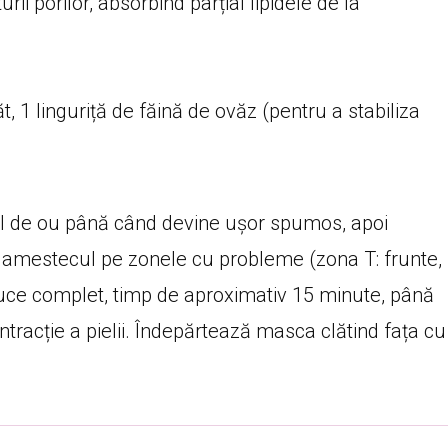
ii porilor, absorbind parțial lipidele de la
, 1 linguriță de făină de ovăz (pentru a stabiliza
l de ou până când devine ușor spumos, apoi
ă amestecul pe zonele cu probleme (zona T: frunte,
uce complet, timp de aproximativ 15 minute, până
tracție a pielii. Îndepărtează masca clătind fața cu