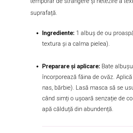
temporar de strângere și netezire a textur
suprafață.
Ingrediente:
1 albuș de ou proaspăt
textura și a calma pielea).
Preparare și aplicare:
Bate albușu
încorporează făina de ovăz. Aplic
nas, bărbie). Lasă masca să se us
când simți o ușoară senzație de con
apă călduță din abundență.