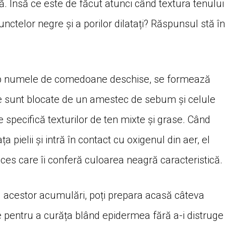
. Însă ce este de făcut atunci când textura tenului
nctelor negre și a porilor dilatați? Răspunsul stă în
ub numele de comedoane deschise, se formează
e sunt blocate de un amestec de sebum și celule
specifică texturilor de ten mixte și grase. Când
pielii și intră în contact cu oxigenul din aer, el
ces care îi conferă culoarea neagră caracteristică.
al acestor acumulări, poți prepara acasă câteva
e pentru a curăța blând epidermea fără a-i distruge