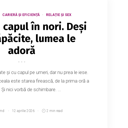
CARIERĂ ȘI EFICIENȚĂ
RELAȚIE ȘI SEX
u capul în nori. Deși
ăpăcite, lumea le
adoră
ate și cu capul pe umeri, dar nu prea le iese.
ceala este starea firească, de la prima oră a
. Și nici vorbă de schimbare. ...
.md
12 aprilie 2026
2 min read