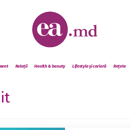
sment
Relații
Health & beauty
Lifestyle și carieră
Rețete
it