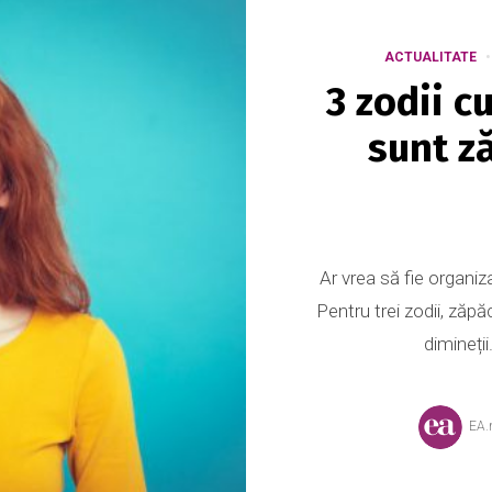
ACTUALITATE
3 zodii c
sunt z
Ar vrea să fie organiz
Pentru trei zodii, zăpă
dimineții
EA