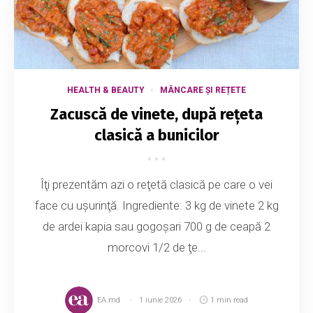
HEALTH & BEAUTY
MÂNCARE ȘI REȚETE
Zacuscă de vinete, după rețeta
clasică a bunicilor
Îţi prezentăm azi o reţetă clasică pe care o vei
face cu uşurinţă. Ingrediente: 3 kg de vinete 2 kg
de ardei kapia sau gogoşari 700 g de ceapă 2
morcovi 1/2 de ţe...
EA.md
1 iunie 2026
1 min read