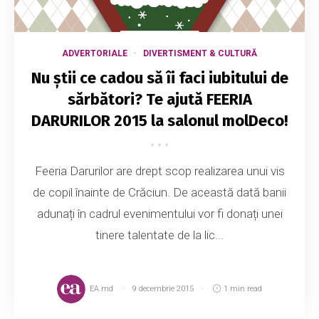
ADVERTORIALE
DIVERTISMENT & CULTURĂ
Nu știi ce cadou să îi faci iubitului de
sărbători? Te ajută FEERIA
DARURILOR 2015 la salonul molDeco!
Feeria Darurilor are drept scop realizarea unui vis
de copil înainte de Crăciun. De această dată banii
adunați în cadrul evenimentului vor fi donați unei
tinere talentate de la lic...
EA.md
9 decembrie 2015
1 min read