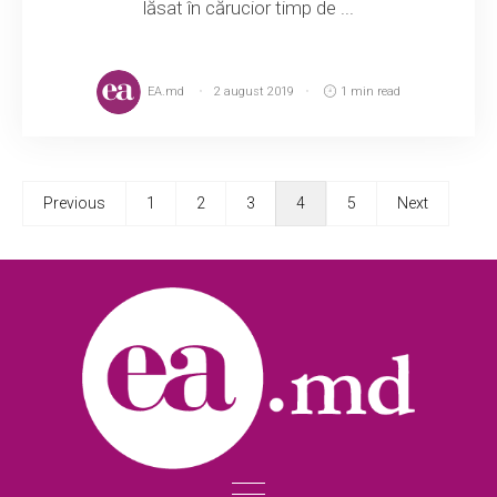
lăsat în cărucior timp de ...
EA.md
2 august 2019
1 min read
Previous
1
2
3
4
5
Next