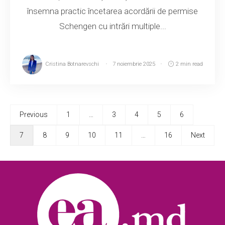
însemna practic încetarea acordării de permise
Schengen cu intrări multiple...
Cristina Botnarevschi
7 noiembrie 2025
2 min read
Previous
1
…
3
4
5
6
7
8
9
10
11
…
16
Next