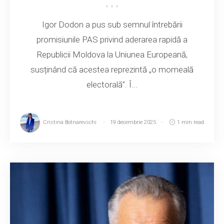
Igor Dodon a pus sub semnul întrebării
promisiunile PAS privind aderarea rapidă a
Republicii Moldova la Uniunea Europeană,
susținând că acestea reprezintă „o momeală
electorală”. Î...
Cristina Botnarevschi
19 decembrie 2025
1 min read