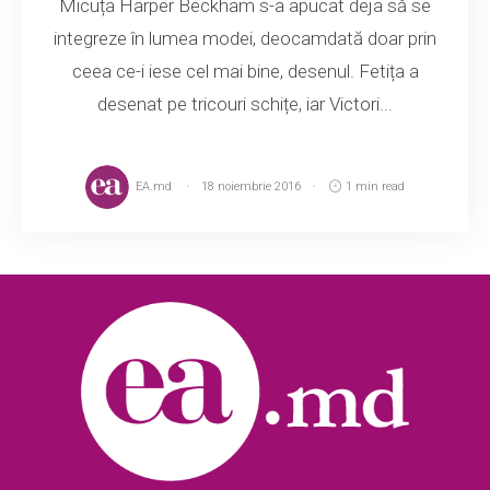
Micuța Harper Beckham s-a apucat deja să se
integreze în lumea modei, deocamdată doar prin
ceea ce-i iese cel mai bine, desenul. Fetița a
desenat pe tricouri schițe, iar Victori...
EA.md
18 noiembrie 2016
1 min read