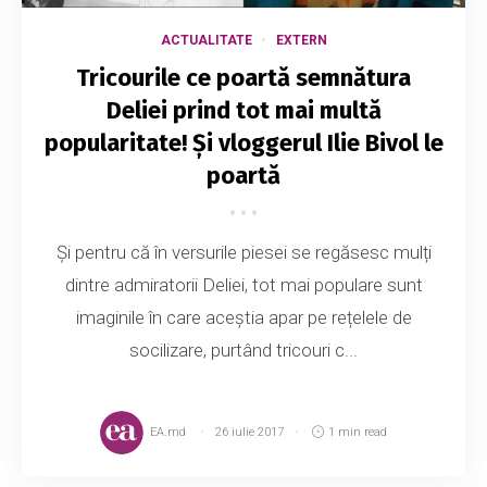
ACTUALITATE
EXTERN
Tricourile ce poartă semnătura
Deliei prind tot mai multă
popularitate! Și vloggerul Ilie Bivol le
poartă
Și pentru că în versurile piesei se regăsesc mulți
dintre admiratorii Deliei, tot mai populare sunt
imaginile în care aceștia apar pe rețelele de
socilizare, purtând tricouri c...
EA.md
26 iulie 2017
1 min read