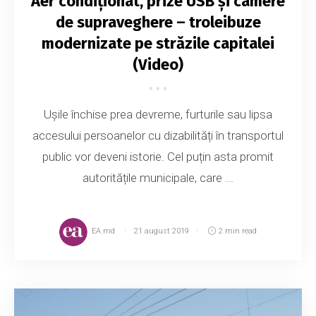
Aer condiționat, prize USB și camere
de supraveghere – troleibuze
modernizate pe străzile capitalei
(Video)
Ușile închise prea devreme, furturile sau lipsa
accesului persoanelor cu dizabilități în transportul
public vor deveni istorie. Cel puțin asta promit
autoritățile municipale, care ...
EA.md
21 august 2019
2 min read