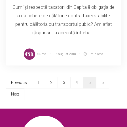
Cum își respectă taxatorii din Capitală obligația de
a da tichete de călătorie contra taxei stabilite
pentru călătoria cu transportul public? Am aflat
răspunsul la această întrebar...
EA.md
13 august 2018
1 min read
Previous
1
2
3
4
5
6
Next