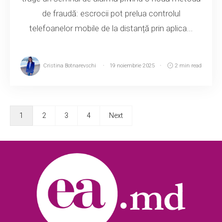
de fraudă: escrocii pot prelua controlul
telefoanelor mobile de la distanță prin aplica...
Cristina Botnarevschi
19 noiembrie 2025
2 min read
1
2
3
4
Next