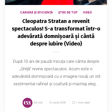
CARIERĂ ȘI EFICIENȚĂ
ȘTIRI DE TOP
VIDEO
Cleopatra Stratan a revenit
spectaculos! S-a transformat într-o
adevărată domnișoară și cântă
despre iubire (Video)
După 10 ani de pauză micuța care cânta despre
„Ghiță” revine spectaculos. Acum este o
adevărată domnișoară cu o imagine nouă, un stil
vestimentar rafinat și coafură și machiaj eleg...
EA.md
12 iunie 2018
1 min read