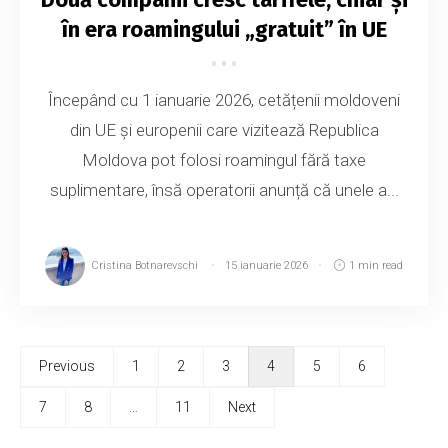
în era roamingului „gratuit” în UE
Începând cu 1 ianuarie 2026, cetățenii moldoveni
din UE și europenii care vizitează Republica
Moldova pot folosi roamingul fără taxe
suplimentare, însă operatorii anunță că unele a...
Cristina Botnarevschi
15 ianuarie 2026
1 min read
Previous
1
2
3
4
5
6
7
8
…
11
Next