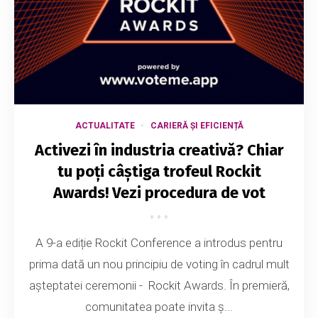
ACTUALITATE
CARIERĂ ȘI EFICIENȚĂ
Activezi în industria creativă? Chiar
tu poți câștiga trofeul Rockit
Awards! Vezi procedura de vot
A 9-a ediție Rockit Conference a introdus pentru
prima dată un nou principiu de voting în cadrul mult
așteptatei ceremonii - Rockit Awards. În premieră,
comunitatea poate invita ș...