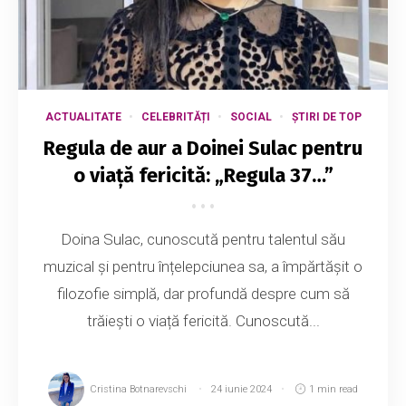
ACTUALITATE
CELEBRITĂȚI
SOCIAL
ȘTIRI DE TOP
Regula de aur a Doinei Sulac pentru
o viață fericită: „Regula 37…”
Doina Sulac, cunoscută pentru talentul său
muzical și pentru înțelepciunea sa, a împărtășit o
filozofie simplă, dar profundă despre cum să
trăiești o viață fericită. Cunoscută...
Cristina Botnarevschi
24 iunie 2024
1 min read