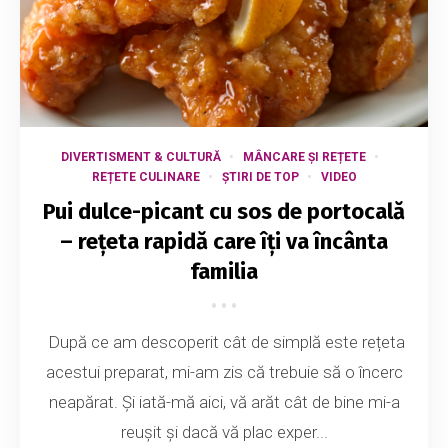
DIVERTISMENT & CULTURĂ
MÂNCARE ȘI REȚETE
REȚETE CULINARE
ȘTIRI DE TOP
VIDEO
Pui dulce-picant cu sos de portocală
– rețeta rapidă care îți va încânta
familia
După ce am descoperit cât de simplă este rețeta
acestui preparat, mi-am zis că trebuie să o încerc
neapărat. Și iată-mă aici, vă arăt cât de bine mi-a
reușit și dacă vă plac exper...