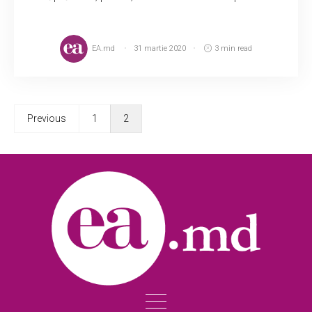
EA.md
31 martie 2020
3 min read
Previous
1
2