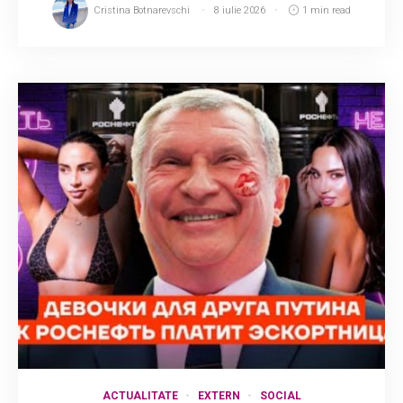
Cristina Botnarevschi
8 iulie 2026
1 min read
ACTUALITATE
EXTERN
SOCIAL