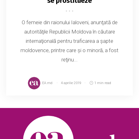
se prostitueze
O femeie din raionului Ialoveni, anunţată de
autorităţile Republicii Moldova în căutare
internaţională pentru traficarea a şapte
moldovence, printre care şi o minoră, a fost
reţinu...
EA.md
4 aprilie 2019
1 min read