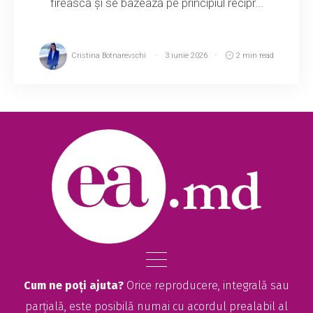
firească și se bazează pe principiul recipr...
Cristina Botnarevschi
3 iunie 2026
2 min read
Cum ne poți ajuta?
Orice reproducere, integrală sau
parțială, este posibilă numai cu acordul prealabil al