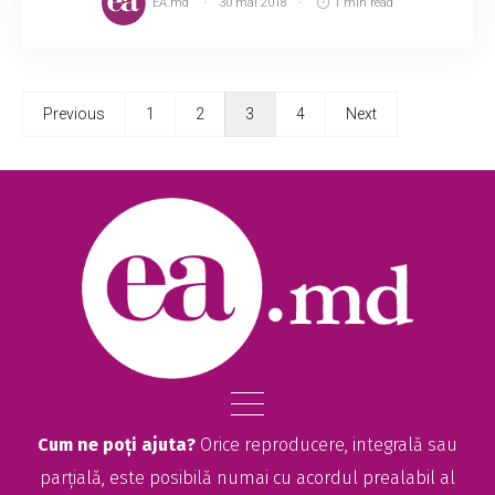
EA.md
30 mai 2018
1 min read
Previous
1
2
3
4
Next
Cum ne poți ajuta?
Orice reproducere, integrală sau
parțială, este posibilă numai cu acordul prealabil al