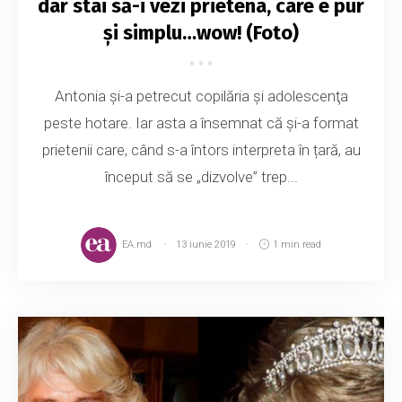
dar stai să-i vezi prietena, care e pur
și simplu…wow! (Foto)
Antonia şi-a petrecut copilăria şi adolescenţa
peste hotare. Iar asta a însemnat că și-a format
prietenii care, când s-a întors interpreta în țară, au
început să se „dizvolve” trep...
EA.md
13 iunie 2019
1 min read