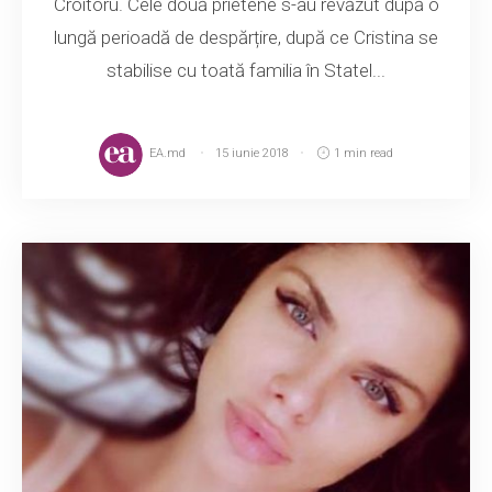
Croitoru. Cele două prietene s-au revăzut după o
lungă perioadă de despărțire, după ce Cristina se
stabilise cu toată familia în Statel...
EA.md
15 iunie 2018
1 min read