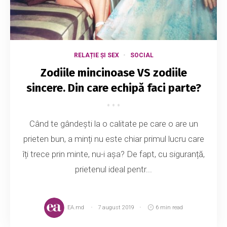
RELAȚIE ȘI SEX
SOCIAL
Zodiile mincinoase VS zodiile
sincere. Din care echipă faci parte?
Când te gândești la o calitate pe care o are un
prieten bun, a minți nu este chiar primul lucru care
îți trece prin minte, nu-i așa? De fapt, cu siguranță,
prietenul ideal pentr...
EA.md
7 august 2019
6 min read