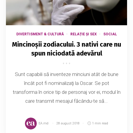
DIVERTISMENT & CULTURĂ
RELAȚIE ȘI SEX
SOCIAL
Mincinoșii zodiacului. 3 nativi care nu
spun niciodată adevărul
Sunt capabili să inventeze minciuni atât de bune
încât pot fi nominalizaţi la Oscar. Se pot
transforma în orice tip de personaj vor ei, modul în
care transmit mesajul făcându-te să...
EA.md
28 august 2018
1 min read