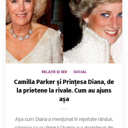
RELAȚIE ȘI SEX
SOCIAL
Camilla Parker și Prințesa Diana, de
la prietene la rivale. Cum au ajuns
așa
Așa cum Diana a menționat în repetate rânduri,
căsnicia sa cu Prințul Charles s-a destrămat din