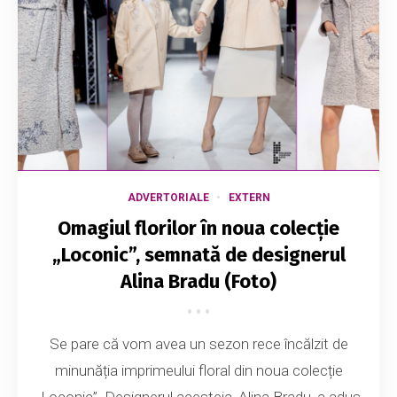
ADVERTORIALE
EXTERN
Omagiul florilor în noua colecție
„Loconic”, semnată de designerul
Alina Bradu (Foto)
Se pare că vom avea un sezon rece încălzit de
minunăția imprimeului floral din noua colecție
„Loconic”. Designerul acesteia, Alina Bradu, a adus