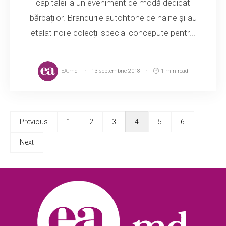
capitalei la un eveniment de modă dedicat
bărbaților. Brandurile autohtone de haine și-au
etalat noile colecții special concepute pentr...
EA.md
13 septembrie 2018
1 min read
Previous
1
2
3
4
5
6
Next