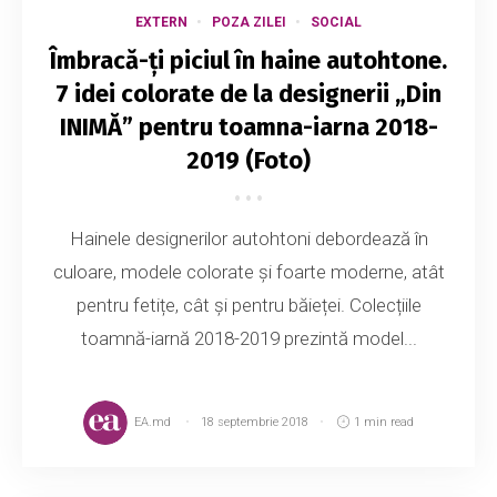
EXTERN
POZA ZILEI
SOCIAL
Îmbracă-ți piciul în haine autohtone.
7 idei colorate de la designerii „Din
INIMĂ” pentru toamna-iarna 2018-
2019 (Foto)
Hainele designerilor autohtoni debordează în
culoare, modele colorate și foarte moderne, atât
pentru fetițe, cât și pentru băieței. Colecțiile
toamnă-iarnă 2018-2019 prezintă model...
EA.md
18 septembrie 2018
1 min read