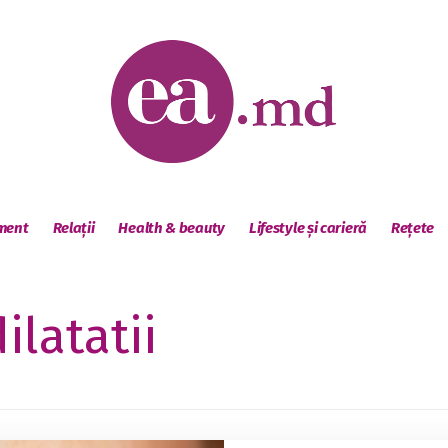
sment
Relații
Health & beauty
Lifestyle și carieră
Rețete
ilatatii