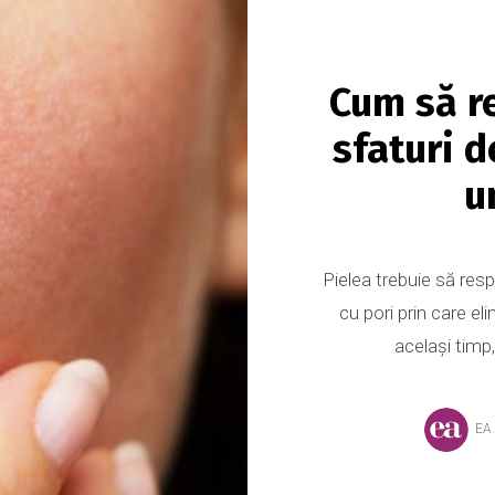
Cum să re
sfaturi d
u
Pielea trebuie să resp
cu pori prin care el
același timp,
EA