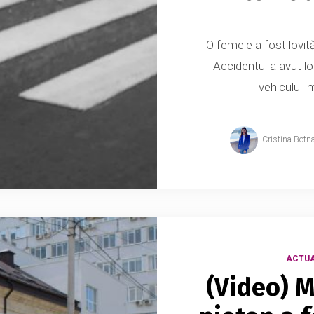
O femeie a fost lovit
Accidentul a avut lo
vehiculul i
Cristina Botn
ACTUA
(Video) M