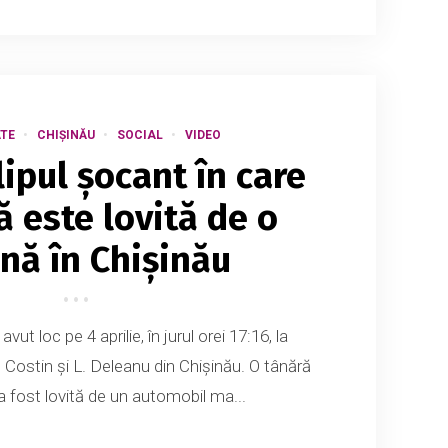
TE
CHIȘINĂU
SOCIAL
VIDEO
lipul șocant în care
ă este lovită de o
nă în Chișinău
vut loc pe 4 aprilie, în jurul orei 17:16, la
N. Costin și L. Deleanu din Chișinău. O tânără
a fost lovită de un automobil ma...