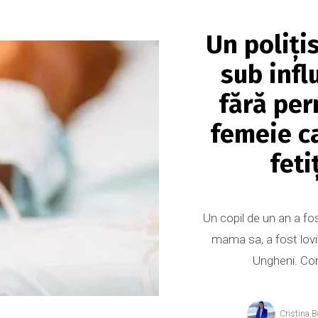
Un polițis
sub infl
fără per
femeie ca
feti
Un copil de un an a fo
mama sa, a fost lovit
Ungheni. Conf
Cristina 