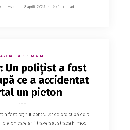
otnarevschi
8 aprilie 2025
1 min read
ACTUALITATE
SOCIAL
 Un polițist a fost
upă ce a accidentat
tal un pieton
st a fost reținut pentru 72 de ore după ce a
 pieton care ar fi traversat strada în mod