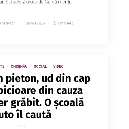
. Sursele Ziarului de Gardă menți...
otnarevschi
7 aprilie 2025
1 min read
TE
CHIȘINĂU
SOCIAL
VIDEO
n pieton, ud din cap
icioare din cauza
er grăbit. O școală
uto îl caută