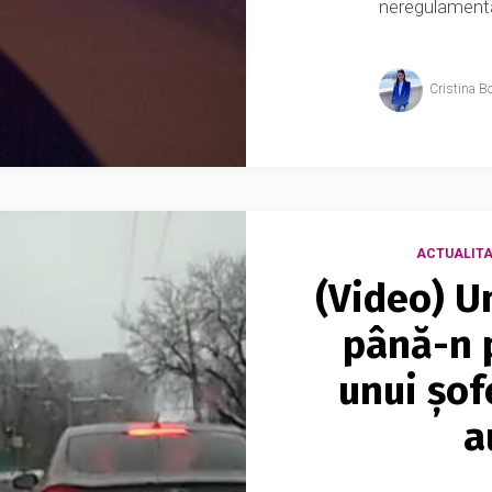
neregulamentar
Cristina B
ACTUALITA
(Video) U
până-n p
unui șof
a