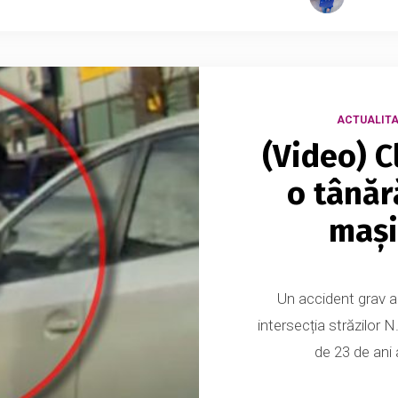
ACTUALITA
(Video) C
o tânăr
mași
Un accident grav a a
intersecția străzilor 
de 23 de ani 