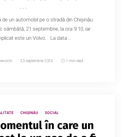
ă de un automobil pe o stradă din Chișinău.
c sâmbătă, 21 septembrie, la ora 9:10, iar
mplicat este un Volvo. La data...
arevschi
23 septembrie 2024
1 min read
LITATE
CHIȘINĂU
SOCIAL
omentul în care un