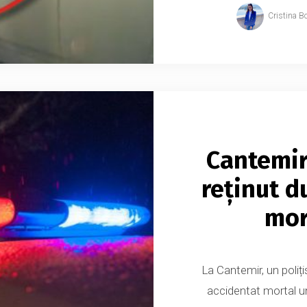
Cristina B
Cantemir:
reținut d
mor
La Cantemir, un poliți
accidentat mortal un