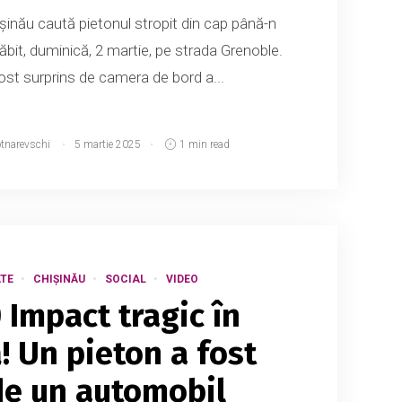
șinău caută pietonul stropit din cap până-n
ăbit, duminică, 2 martie, pe strada Grenoble.
fost surprins de camera de bord a...
otnarevschi
5 martie 2025
1 min read
TE
CHIȘINĂU
SOCIAL
VIDEO
 Impact tragic în
! Un pieton a fost
 de un automobil