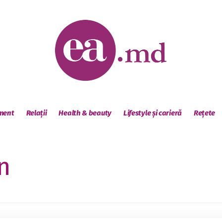
sment
Relații
Health & beauty
Lifestyle și carieră
Rețete
n