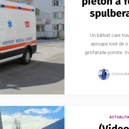
pieton a f
spulber
Un bărbat care tra
aproape lovit de o
girofarurile pornite. 
Cristina Bo
ACTUALITA