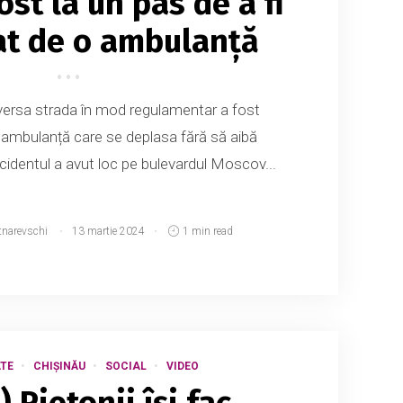
ost la un pas de a fi
at de o ambulanță
versa strada în mod regulamentar a fost
 ambulanță care se deplasa fără să aibă
Incidentul a avut loc pe bulevardul Moscov...
tnarevschi
13 martie 2024
1 min read
TE
CHIȘINĂU
SOCIAL
VIDEO