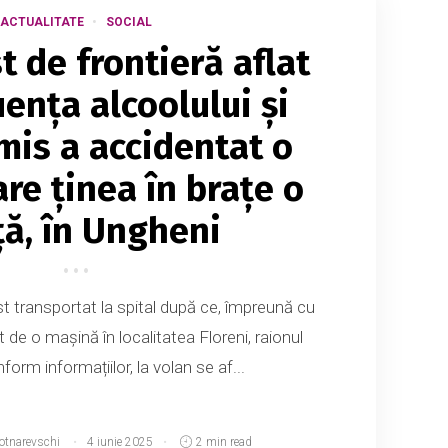
ACTUALITATE
SOCIAL
t de frontieră aflat
uența alcoolului și
mis a accidentat o
re ținea în brațe o
ță, în Ungheni
st transportat la spital după ce, împreună cu
 de o mașină în localitatea Floreni, raionul
orm informațiilor, la volan se af...
Botnarevschi
4 iunie 2025
2 min read