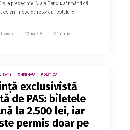
 și a președintei Maia Sandu, afirmând că
itice amintesc de retorica fostului e...
otnarevschi
13 mai 2025
1 min read
LITATE
CHIȘINĂU
POLITICĂ
ință exclusivistă
tă de PAS: biletele
ă la 2.500 lei, iar
ste permis doar pe