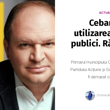
ACTUA
Ceba
utilizare
publici. 
Primarul municipiului C
Partidului Acțiune și 
fi demarat o
Cristina B