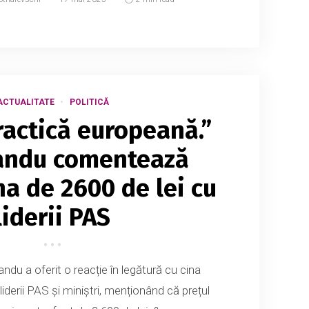
ACTUALITATE
POLITICĂ
ractică europeană.”
andu comentează
na de 2600 de lei cu
liderii PAS
du a oferit o reacție în legătură cu cina
liderii PAS și miniștri, menționând că prețul