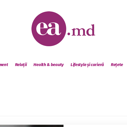
sment
Relații
Health & beauty
Lifestyle și carieră
Rețete