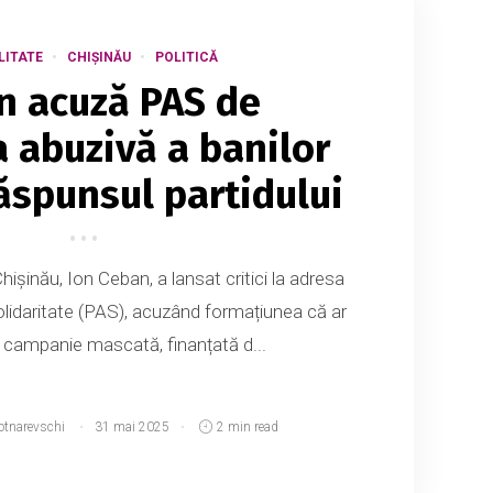
LITATE
CHIȘINĂU
POLITICĂ
n acuză PAS de
a abuzivă a banilor
Răspunsul partidului
hișinău, Ion Ceban, a lansat critici la adresa
Solidaritate (PAS), acuzând formațiunea că ar
 campanie mascată, finanțată d...
otnarevschi
31 mai 2025
2 min read