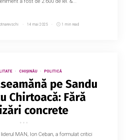
eveniment a fost de 2.600 de lei. &...
otnarevschi
14 mai 2025
1 min read
LITATE
CHIȘINĂU
POLITICĂ
 aseamănă pe Sandu
cu Chirtoacă: Fără
izări concrete
i liderul MAN, Ion Ceban, a formulat critici