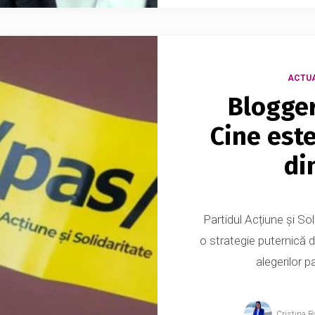
ACTUA
Blogger
Cine est
di
Partidul Acțiune și So
o strategie puternică d
alegerilor p
Cristina B