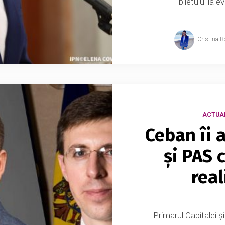
biletului la 
Cristina B
ACTUA
Ceban îi
și PAS 
real
Primarul Capitalei ș