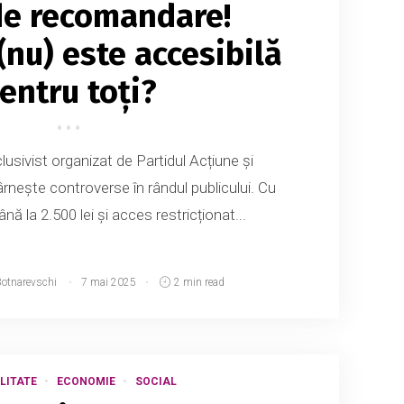
de recomandare!
(nu) este accesibilă
entru toți?
usivist organizat de Partidul Acțiune și
ârnește controverse în rândul publicului. Cu
nă la 2.500 lei și acces restricționat...
Botnarevschi
7 mai 2025
2 min read
LITATE
ECONOMIE
SOCIAL