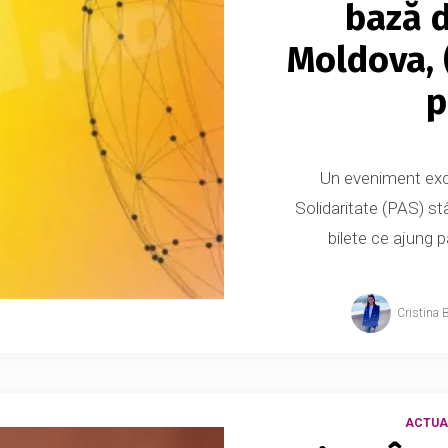
bază 
Moldova, 
p
Un eveniment excl
Solidaritate (PAS) st
bilete ce ajung pâ
Cristina 
ACTUA