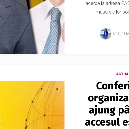
acerbe la adresa PAS
mesajele lor pol
Cristina B
ACTUA
Confer
organiza
ajung pân
accesul e