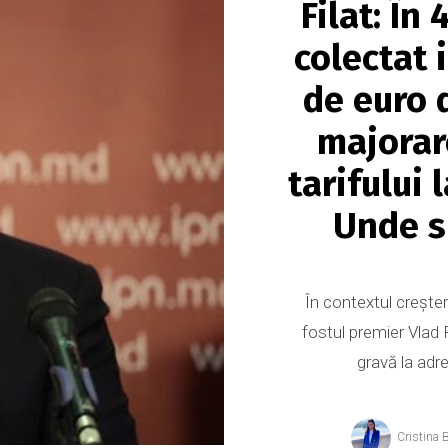
Filat: În
colectat 
de euro d
majorar
tarifului 
Unde s
În contextul creșteri
fostul premier Vlad F
gravă la adre
Cristina 