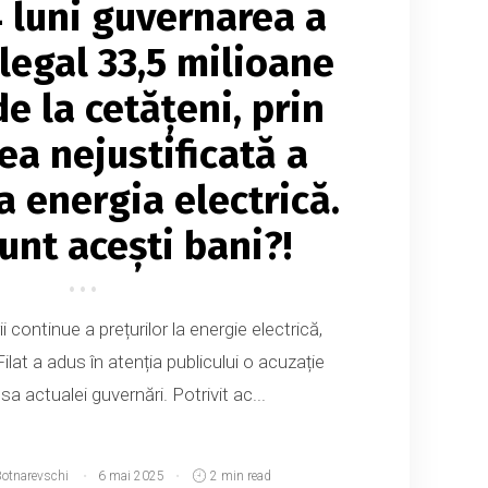
 4 luni guvernarea a
ilegal 33,5 milioane
e la cetățeni, prin
ea nejustificată a
la energia electrică.
unt acești bani?!
i continue a prețurilor la energie electrică,
ilat a adus în atenția publicului o acuzație
sa actualei guvernări. Potrivit ac...
Botnarevschi
6 mai 2025
2 min read