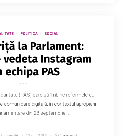
LITATE
POLITICĂ
SOCIAL
iță la Parlament:
e vedeta Instagram
n echipa PAS
lidaritate (PAS) pare să îmbine reformele cu
e comunicare digitală, în contextul apropierii
arlamentare din 28 septembrie. ...
otnarevschi
17 mai 2025
2 min read