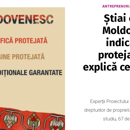
ANTREPRENORI
Știai
Moldo
indic
protej
explică c
Experții Proiectulu
drepturilor de propriet
studiu, 67 de