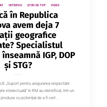
AT
INTERVIU
ȘTIRI DE TOP
VIDEO
 că în Republica
va avem deja 7
ații geografice
ate? Specialistul
e înseamnă IGP, DOP
și STG?
i UE „Suport pentru asigurarea respectării
ate intelectuală” în RM au identificat, într-un
 produse cu potențial de a fi cert...