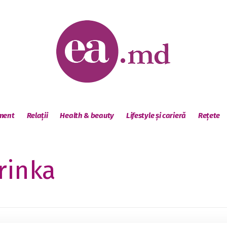
sment
Relații
Health & beauty
Lifestyle și carieră
Rețete
rinka