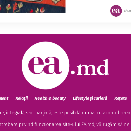
EA.
sment
Relații
Health & beauty
Lifestyle și carieră
Rețete
, integrală sau parțială, este posibilă numai cu acordul preala
întrebare privind funcționarea site-ului EA.md, vă rugăm să ne 