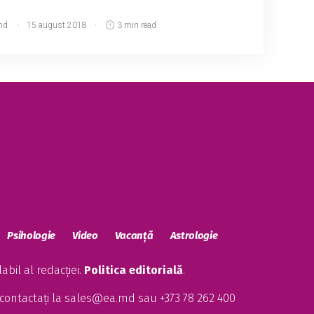
md
15 august 2018
3 min read
Psihologie
Video
Vacanță
Astrologie
bil al redacției.
Politica editorială
.
contactați la
sales@ea.md
sau +373 78 262 400