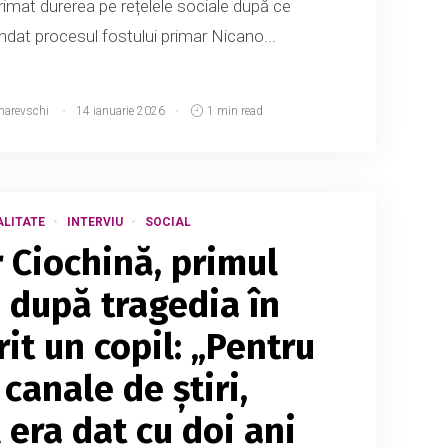
primat durerea pe rețelele sociale după ce
dat procesul fostului primar Nicano...
narevschi
14 ianuarie 2026
1 min read
LITATE
INTERVIU
SOCIAL
 Ciochină, primul
u după tragedia în
it un copil: „Pentru
canale de știri,
 era dat cu doi ani