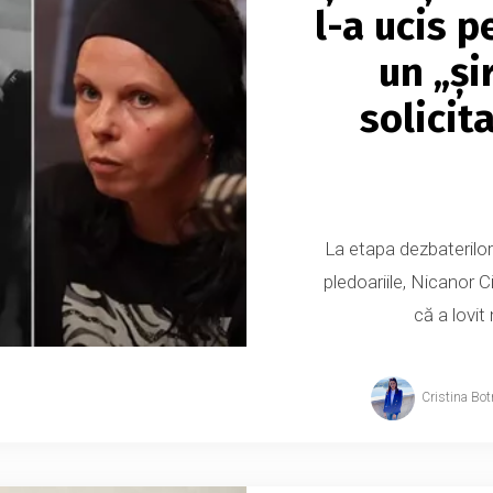
l-a ucis p
un „șir
solicit
La etapa dezbaterilor 
pledoariile, Nicanor C
că a lovit 
Cristina Bot