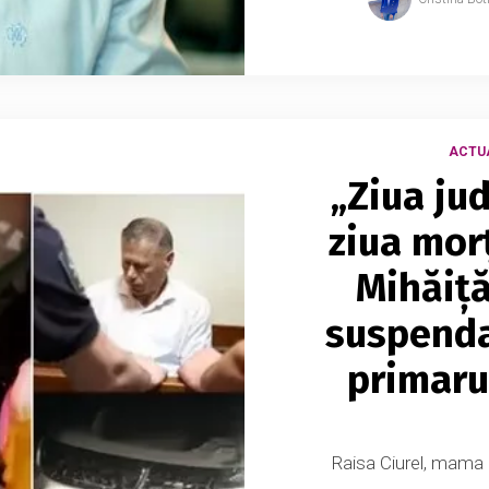
ACTU
„Ziua ju
ziua morț
Mihăiță
suspenda
primaru
Raisa Ciurel, mama bă