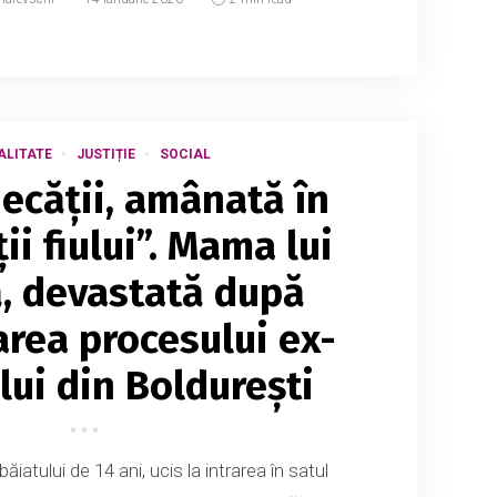
ALITATE
JUSTIȚIE
SOCIAL
decății, amânată în
ii fiului”. Mama lui
, devastată după
rea procesului ex-
lui din Boldurești
iatului de 14 ani, ucis la intrarea în satul