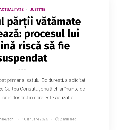
ACTUALITATE
JUSTIȚIE
l părții vătămate
ează: procesul lui
ină riscă să fie
suspendat
st primar al satului Boldurești, a solicitat
ze Curtea Constituțională chiar înainte de
ilor în dosarul în care este acuzat c...
narevschi
10 ianuarie 2026
2 min read