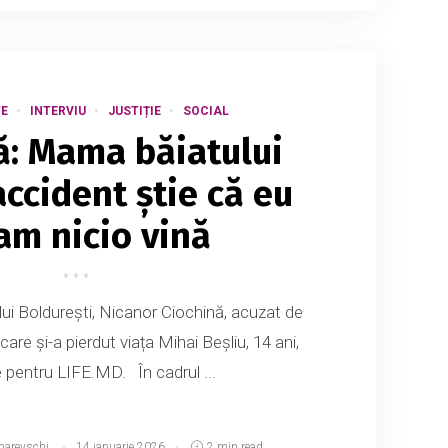
E
INTERVIU
JUSTIȚIE
SOCIAL
ă: Mama băiatului
accident știe că eu
am nicio vină
lui Boldurești, Nicanor Ciochină, acuzat de
care și-a pierdut viața Mihai Beșliu, 14 ani,
 pentru LIFE.MD. În cadrul ...
narevschi
14 ianuarie 2026
2 min read