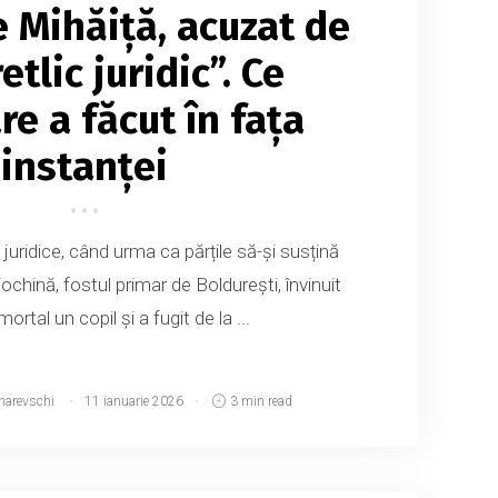
e Mihăiță, acuzat de
etlic juridic”. Ce
are a făcut în fața
instanței
juridice, când urma ca părțile să-și susțină
iochină, fostul primar de Boldurești, învinuit
mortal un copil și a fugit de la ...
narevschi
11 ianuarie 2026
3 min read