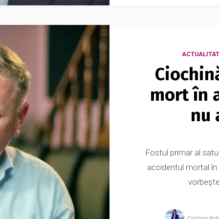
ACTUALITAT
Ciochin
mort în 
nu 
Fostul primar al satu
accidentul mortal în 
vorbește
Cristina Bot