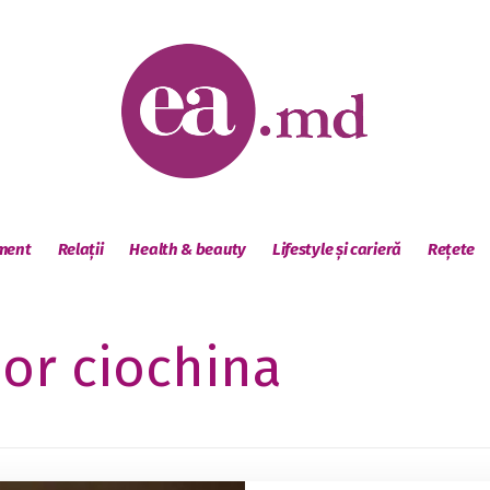
sment
Relații
Health & beauty
Lifestyle și carieră
Rețete
or ciochina