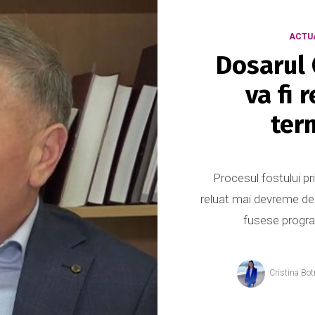
ACTU
Dosarul 
va fi 
ter
Procesul fostului pr
reluat mai devreme decâ
fusese program
Cristina Bot