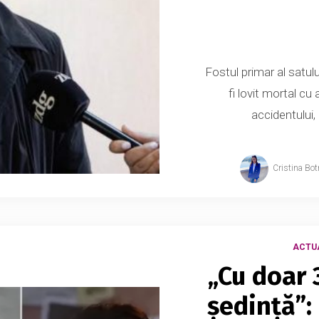
Fostul primar al satul
fi lovit mortal cu 
accidentului, 
Cristina Bot
ACTU
„Cu doar 
ședință”: