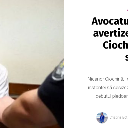
Avocatu
avertiz
Cioch
Nicanor Ciochină, fo
instanței să sesize
debutul pledoari
Cristina Bot