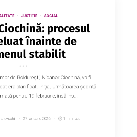
ALITATE
JUSTIȚIE
SOCIAL
Ciochină: procesul
reluat înainte de
menul stabilit
imar de Boldurești, Nicanor Ciochină, va fi
t era planificat. Inițial, următoarea ședință
ată pentru 19 februarie, însă ins...
narevschi
27 ianuarie 2026
1 min read