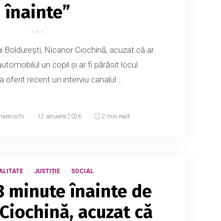
înainte”
ui Boldurești, Nicanor Ciochină, acuzat că ar
automobilul un copil și ar fi părăsit locul
a oferit recent un interviu canalul...
narevschi
12 ianuarie 2026
2 min read
ALITATE
JUSTIȚIE
SOCIAL
3 minute înainte de
 Ciochină, acuzat că