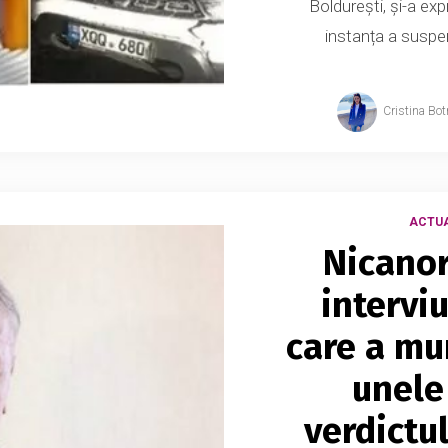
Boldurești, și-a ex
instanța a suspen
Cristina Bot
ACTUA
Nicanor
intervi
care a mur
unele 
verdictul