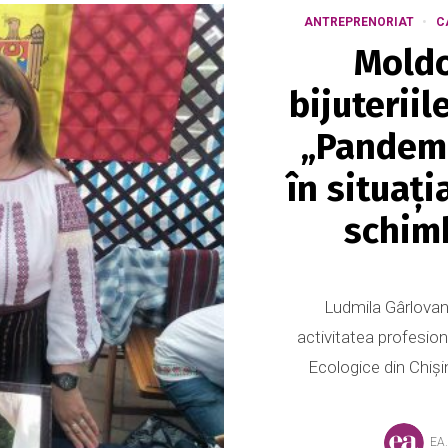
ANTREPRENORIAT
C
Moldo
bijuteriil
„Pandemi
în situaţ
schim
Ludmila Gârlovan 
activitatea profesion
Ecologice din Chişi
EA