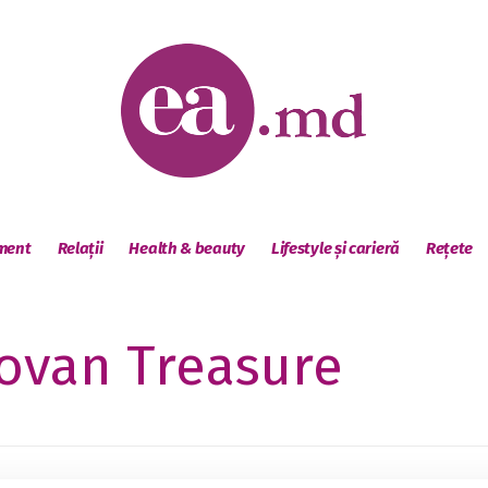
sment
Relații
Health & beauty
Lifestyle și carieră
Rețete
ovan Treasure