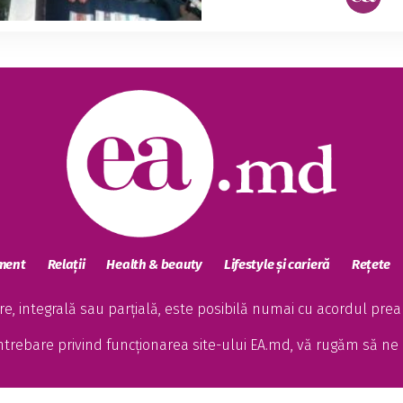
sment
Relații
Health & beauty
Lifestyle și carieră
Rețete
, integrală sau parțială, este posibilă numai cu acordul preala
întrebare privind funcționarea site-ului EA.md, vă rugăm să ne 