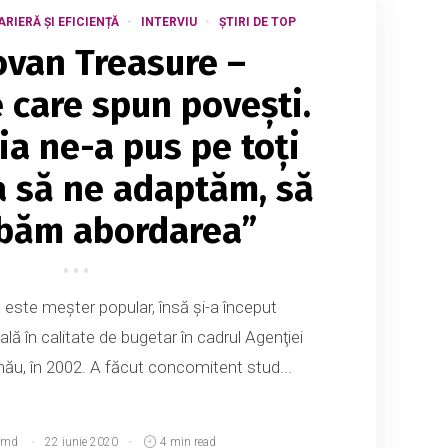
ARIERĂ ȘI EFICIENȚĂ
INTERVIU
ȘTIRI DE TOP
van Treasure –
e care spun povești.
a ne-a pus pe toţi
ia să ne adaptăm, să
băm abordarea”
este meşter popular, însă și-a început
ală în calitate de bugetar în cadrul Agenţiei
nău, în 2002. A făcut concomitent stud...
.md
22 iunie 2020
4 min read