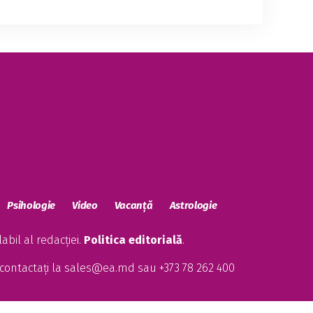
Psihologie
Video
Vacanță
Astrologie
bil al redacției.
Politica editorială
.
contactați la
sales@ea.md
sau +373 78 262 400