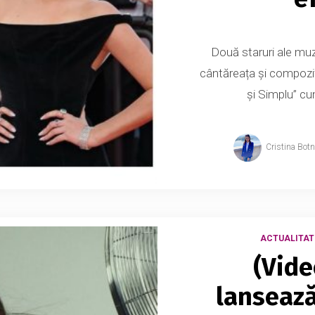
Două staruri ale muzi
cântăreața și compozito
și Simplu” cu
Cristina Bot
ACTUALITAT
(Vide
lansează