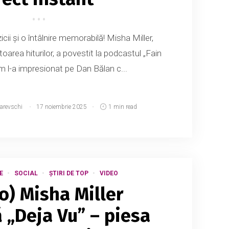
cii și o întâlnire memorabilă! Misha Miller,
area hiturilor, a povestit la podcastul „Fain
m l-a impresionat pe Dan Bălan c...
narevschi
17 noiembrie 2025
1 min read
E
SOCIAL
ȘTIRI DE TOP
VIDEO
o) Misha Miller
 „Deja Vu” – piesa