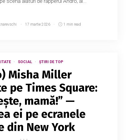
 scenă alături de rapperul Andro, al...
tnarevschi
17 martie 2026
1 min read
ITATE
SOCIAL
ȘTIRI DE TOP
o) Misha Miller
te pe Times Square:
ește, mamă!” —
a ei pe ecranele
e din New York