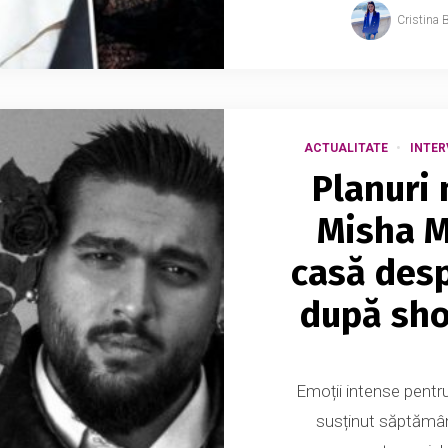
Cristina 
ACTUALITATE
INTER
Planuri 
Misha Mi
casă desp
după sho
Emoții intense pentru 
susținut săptămâna