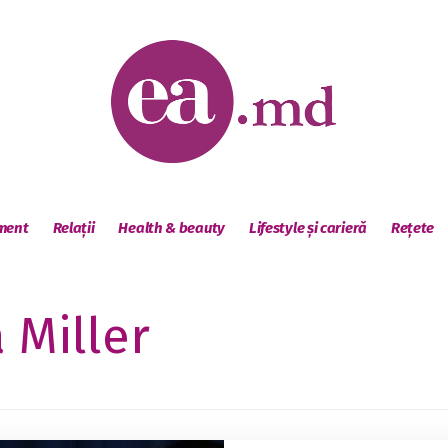
sment
Relații
Health & beauty
Lifestyle și carieră
Rețete
 Miller