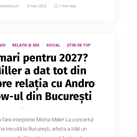
Botnarevschi
8 mai 2026
1 min read
VIU
RELAȚIE ȘI SEX
SOCIAL
ȘTIRI DE TOP
mari pentru 2027?
ller a dat tot din
re relația cu Andro
w-ul din București
fanii interpretei Misha Miller! La concertul
 trecută la București, artista a trăit un