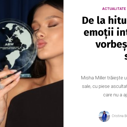
ACTUALITATE
De la hitu
emoții in
vorbeș
Misha Miller trăiește u
sale, cu piese ascultat
care nu a a
Cristina 