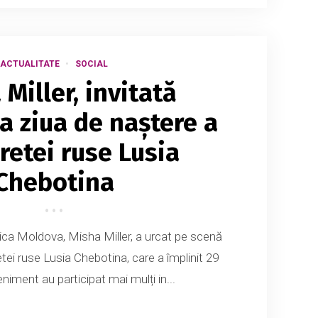
ACTUALITATE
SOCIAL
Miller, invitată
la ziua de naștere a
retei ruse Lusia
Chebotina
ica Moldova, Misha Miller, a urcat pe scenă
etei ruse Lusia Chebotina, care a împlinit 29
eniment au participat mai mulți in...