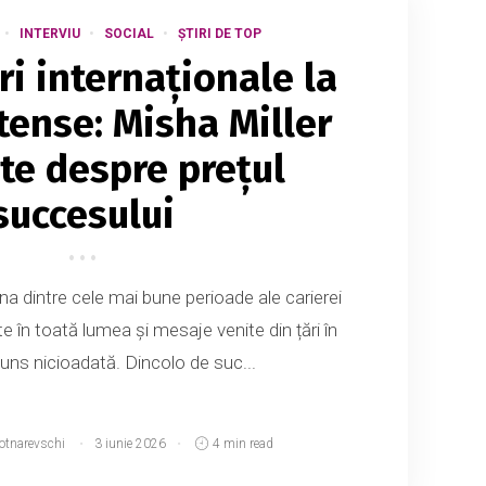
INTERVIU
SOCIAL
ȘTIRI DE TOP
ri internaționale la
tense: Misha Miller
te despre prețul
succesului
na dintre cele mai bune perioade ale carierei
e în toată lumea și mesaje venite din țări în
juns nicioadată. Dincolo de suc...
Botnarevschi
3 iunie 2026
4 min read