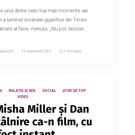
te unul dintre cele mai mari momente ale
ei a luminat ecranele gigantice din Times
vibrant al New Yorkului. „Nu pot descrie...
narevschi
26 noiembrie 2025
1 min read
U
RELAȚIE ȘI SEX
SOCIAL
ȘTIRI DE TOP
VIDEO
Misha Miller și Dan
âlnire ca-n film, cu
fect instant