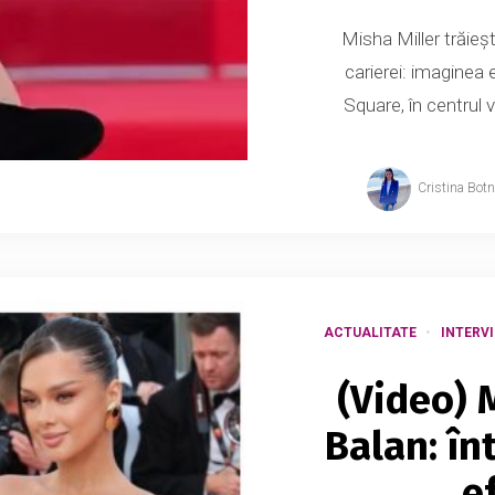
Misha Miller trăieș
carierei: imaginea 
Square, în centrul 
Cristina Bot
ACTUALITATE
INTERVI
(Video) 
Balan: înt
e