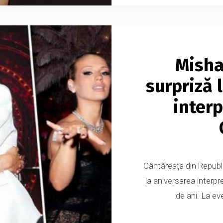
Misha 
surpriză 
interp
Cântăreața din Republ
la aniversarea interpr
de ani. La ev