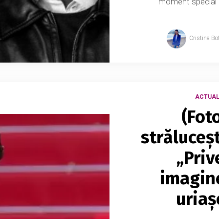
moment special pe
Cristina Bo
ACTUAL
(Fot
străluceș
„Priv
imagine
uriaș