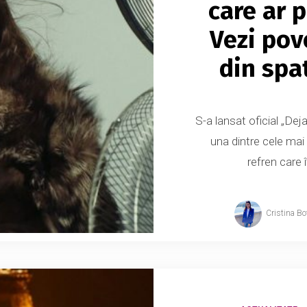
care ar 
Vezi pov
din spa
S-a lansat oficial „Dej
una dintre cele mai 
refren care 
Cristina Bo