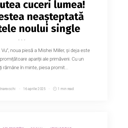
putea cuceri lumea!
estea neașteptată
tele noului single
a Vu”, noua piesă a Mishei Miller, și deja este
promițătoare apariții ale primăverii. Cu un
îți rămâne în minte, piesa promit...
tnarevschi
16 aprilie 2025
1 min read