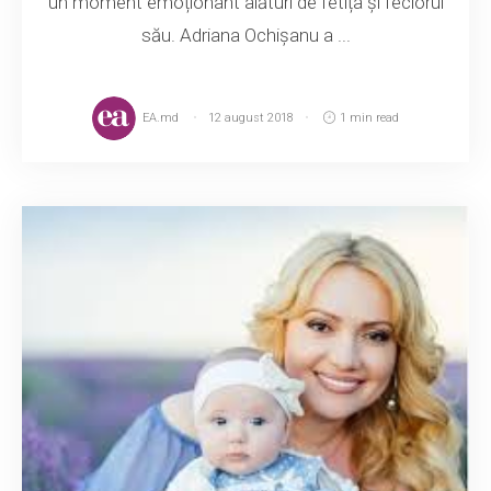
un moment emoționant alături de fetița și feciorul
său. Adriana Ochișanu a ...
EA.md
12 august 2018
1 min read