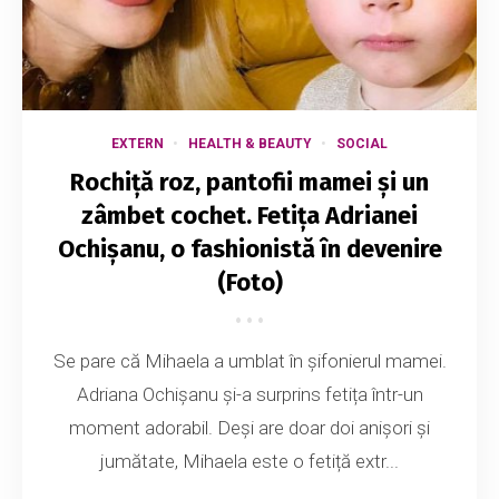
EXTERN
HEALTH & BEAUTY
SOCIAL
Rochiță roz, pantofii mamei și un
zâmbet cochet. Fetița Adrianei
Ochișanu, o fashionistă în devenire
(Foto)
Se pare că Mihaela a umblat în șifonierul mamei.
Adriana Ochișanu și-a surprins fetița într-un
moment adorabil. Deși are doar doi anișori și
jumătate, Mihaela este o fetiță extr...