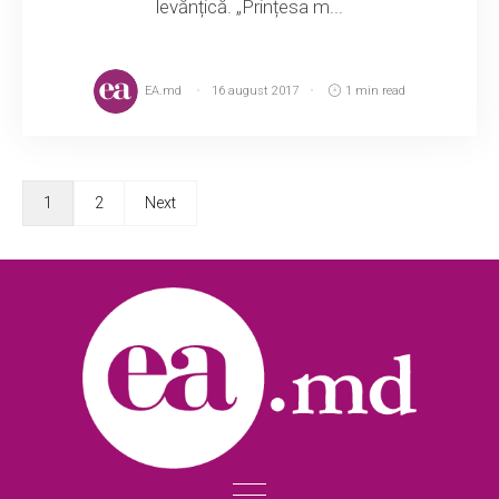
levănțică. „Prințesa m...
EA.md
16 august 2017
1 min read
1
2
Next