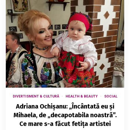
DIVERTISMENT & CULTURĂ
HEALTH & BEAUTY
SOCIAL
Adriana Ochișanu: „Încântată eu și
Mihaela, de „decapotabila noastră”.
Ce mare s-a făcut fetița artistei