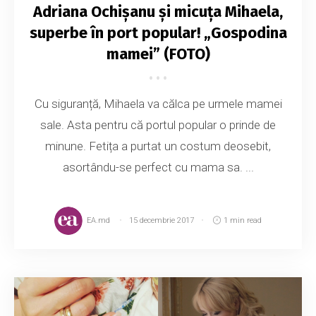
Adriana Ochișanu și micuța Mihaela,
superbe în port popular! „Gospodina
mamei” (FOTO)
Cu siguranță, Mihaela va călca pe urmele mamei
sale. Asta pentru că portul popular o prinde de
minune. Fetița a purtat un costum deosebit,
asortându-se perfect cu mama sa. ...
EA.md
15 decembrie 2017
1 min read