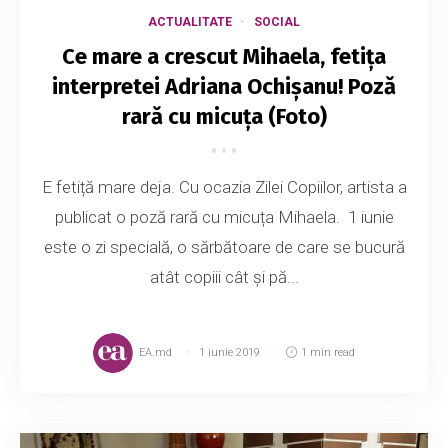
ACTUALITATE
SOCIAL
Ce mare a crescut Mihaela, fetița
interpretei Adriana Ochișanu! Poză
rară cu micuța (Foto)
E fetiță mare deja. Cu ocazia Zilei Copiilor, artista a
publicat o poză rară cu micuța Mihaela. 1 iunie
este o zi specială, o sărbătoare de care se bucură
atât copiii cât și pă...
EA.md
1 iunie 2019
1 min read