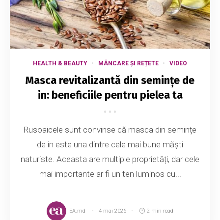
HEALTH & BEAUTY
MÂNCARE ȘI REȚETE
VIDEO
Masca revitalizantă din semințe de
in: beneficiile pentru pielea ta
Rusoaicele sunt convinse că masca din semințe
de in este una dintre cele mai bune măști
naturiste. Aceasta are multiple proprietăți, dar cele
mai importante ar fi un ten luminos cu...
EA.md
4 mai 2026
2 min read