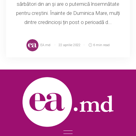
sărbători din an și are o puternică însemnătate
pentru creștini. Înainte de Duminica Mare, mulți
dintre credincioși țin post o perioadă d...
EA.md
22 aprilie 2022
6 min read