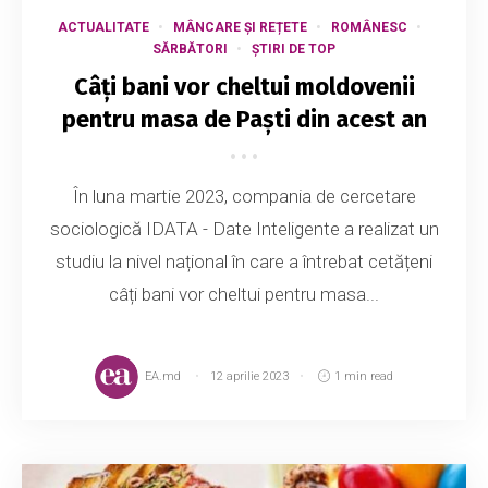
ACTUALITATE
MÂNCARE ȘI REȚETE
ROMÂNESC
SĂRBĂTORI
ȘTIRI DE TOP
Câți bani vor cheltui moldovenii
pentru masa de Paști din acest an
În luna martie 2023, compania de cercetare
sociologică IDATA - Date Inteligente a realizat un
studiu la nivel național în care a întrebat cetățeni
câți bani vor cheltui pentru masa...
EA.md
12 aprilie 2023
1 min read