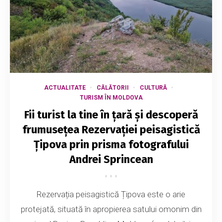
ACTUALITATE
CĂLĂTORII
CULTURĂ
TURISM ÎN MOLDOVA
Fii turist la tine în țară și descoperă
frumusețea Rezervației peisagistică
Țipova prin prisma fotografului
Andrei Sprincean
Rezervația peisagistică Țipova este o arie
protejată, situată în apropierea satului omonim din