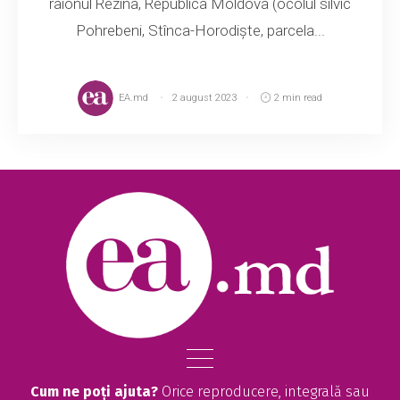
raionul Rezina, Republica Moldova (ocolul silvic
Pohrebeni, Stînca-Horodiște, parcela...
EA.md
2 august 2023
2 min read
Cum ne poți ajuta?
Orice reproducere, integrală sau