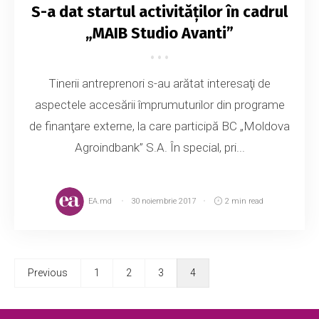
S-a dat startul activităţilor în cadrul
„MAIB Studio Avanti”
Tinerii antreprenori s-au arătat interesaţi de
aspectele accesării împrumuturilor din programe
de finanţare externe, la care participă BC „Moldova
Agroindbank” S.A. În special, pri...
EA.md
30 noiembrie 2017
2 min read
Previous
1
2
3
4