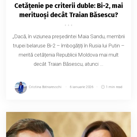
Cetățenie pe criterii duble: Bi-2, mai
merituoși decât Traian Băsescu?
„Dacă, în viziunea președintei Maia Sandu, membrii
trupei belaruse Bi-2 – îmbogățiți în Rusia lui Putin –
merită cetățenia Republicii Moldova mai mult
decât Traian Băsescu, atunci ...
Cristina Botnarevschi
6 ianuarie 2026
1 min read