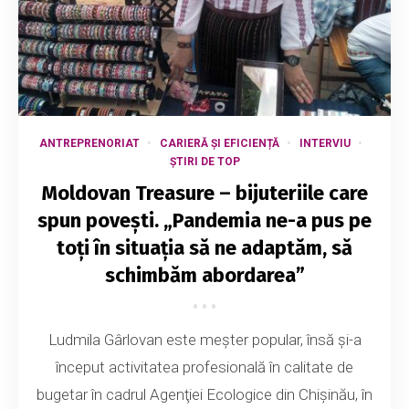
ANTREPRENORIAT
CARIERĂ ȘI EFICIENȚĂ
INTERVIU
ȘTIRI DE TOP
Moldovan Treasure – bijuteriile care
spun povești. „Pandemia ne-a pus pe
toţi în situaţia să ne adaptăm, să
schimbăm abordarea”
Ludmila Gârlovan este meşter popular, însă și-a
început activitatea profesională în calitate de
bugetar în cadrul Agenţiei Ecologice din Chişinău, în