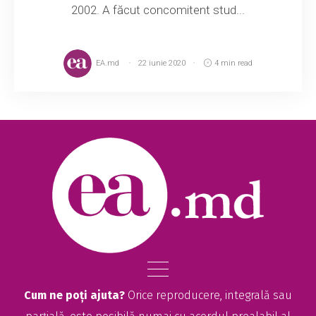
2002. A făcut concomitent stud...
EA.md
22 iunie 2020
4 min read
Cum ne poți ajuta?
Orice reproducere, integrală sau