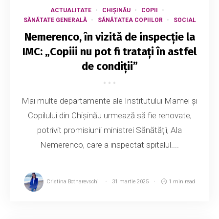
ACTUALITATE
CHIȘINĂU
COPII
SĂNĂTATE GENERALĂ
SĂNĂTATEA COPIILOR
SOCIAL
Nemerenco, în vizită de inspecție la
IMC: „Copiii nu pot fi tratați în astfel
de condiții”
Mai multe departamente ale Institutului Mamei și
Copilului din Chișinău urmează să fie renovate,
potrivit promisiunii ministrei Sănătății, Ala
Nemerenco, care a inspectat spitalul....
Cristina Botnarevschi
31 martie 2025
1 min read