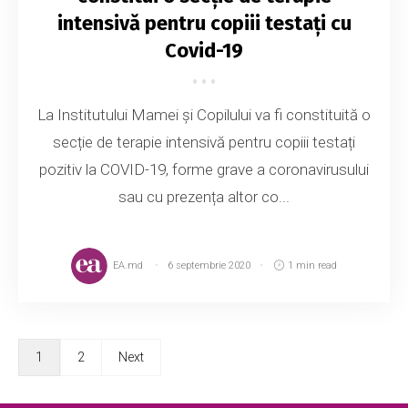
intensivă pentru copiii testați cu
Covid-19
La Institutului Mamei și Copilului va fi constituită o
secție de terapie intensivă pentru copiii testați
pozitiv la COVID-19, forme grave a coronavirusului
sau cu prezența altor co...
EA.md
6 septembrie 2020
1 min read
1
2
Next