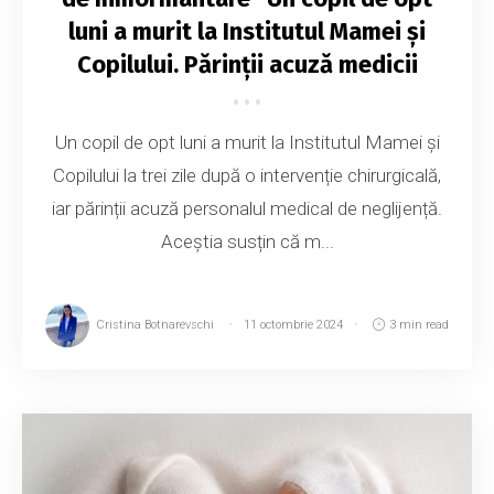
luni a murit la Institutul Mamei și
Copilului. Părinții acuză medicii
Un copil de opt luni a murit la Institutul Mamei și
Copilului la trei zile după o intervenție chirurgicală,
iar părinții acuză personalul medical de neglijență.
Aceștia susțin că m...
Cristina Botnarevschi
11 octombrie 2024
3 min read