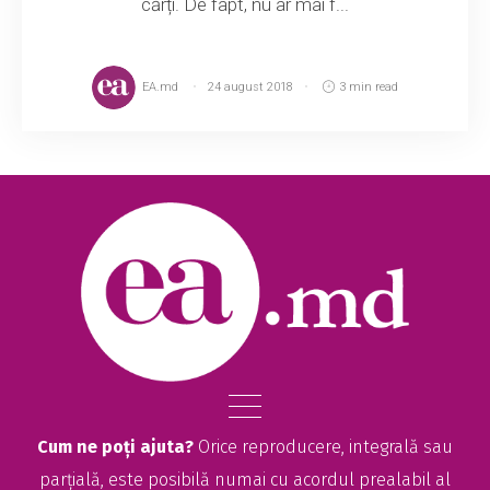
cărți. De fapt, nu ar mai f...
EA.md
24 august 2018
3 min read
Cum ne poți ajuta?
Orice reproducere, integrală sau
parțială, este posibilă numai cu acordul prealabil al