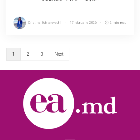
Cristina Botnarevschi
17 februarie 2026
2 min read
1
2
3
Next