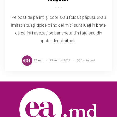
Pe post de părinți și copii s-au folosit păpuși. S-au
imitat situații tipice când cei mici sunt luați în brațe
de părinții așezați pe bancheta din față sau din
spate, dar și situaț...
EA.md
23 august 2017
1 min read