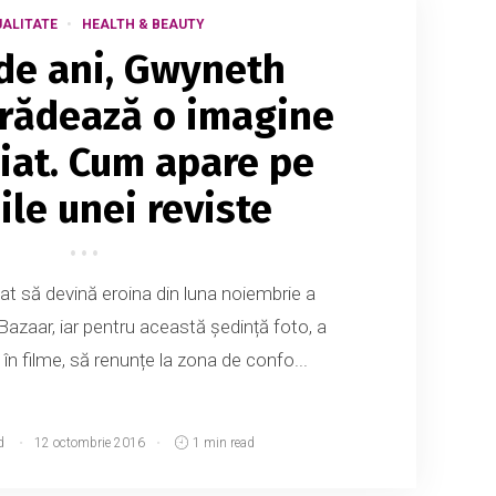
ALITATE
HEALTH & BEAUTY
de ani, Gwyneth
trădează o imagine
diat. Cum apare pe
ile unei reviste
t să devină eroina din luna noiembrie a
 Bazaar, iar pentru această ședință foto, a
și în filme, să renunțe la zona de confo...
d
12 octombrie 2016
1 min read