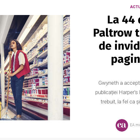
ACTU
La 44 
Paltrow 
de invi
pagin
Gwyneth a accepta
publicației Harper's
trebuit, la fel ca 
EA.m