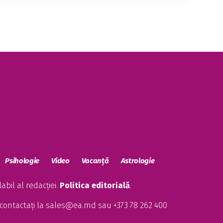
Psihologie
Video
Vacanță
Astrologie
bil al redacției.
Politica editorială
.
contactați la
sales@ea.md
sau +373 78 262 400