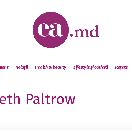
sment
Relații
Health & beauty
Lifestyle și carieră
Rețete
eth Paltrow