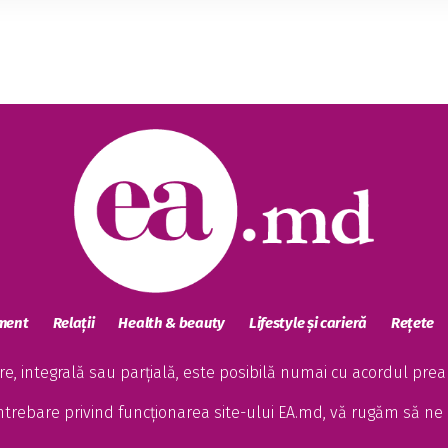
sment
Relații
Health & beauty
Lifestyle și carieră
Rețete
, integrală sau parțială, este posibilă numai cu acordul preala
întrebare privind funcționarea site-ului EA.md, vă rugăm să ne 