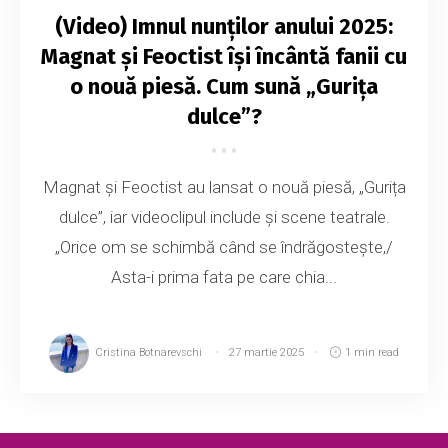
(Video) Imnul nunților anului 2025:
Magnat și Feoctist își încântă fanii cu
o nouă piesă. Cum sună „Gurița
dulce”?
Magnat și Feoctist au lansat o nouă piesă, „Gurița
dulce”, iar videoclipul include și scene teatrale.
„Orice om se schimbă când se îndrăgostește,/
Asta-i prima fata pe care chia...
Cristina Botnarevschi
27 martie 2025
1 min read