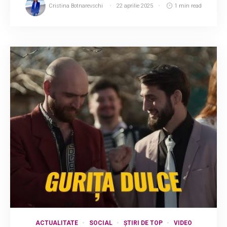
Cristina Botnarevschi
22 aprilie 2025
1 min read
ACTUALITATE
SOCIAL
ȘTIRI DE TOP
VIDEO