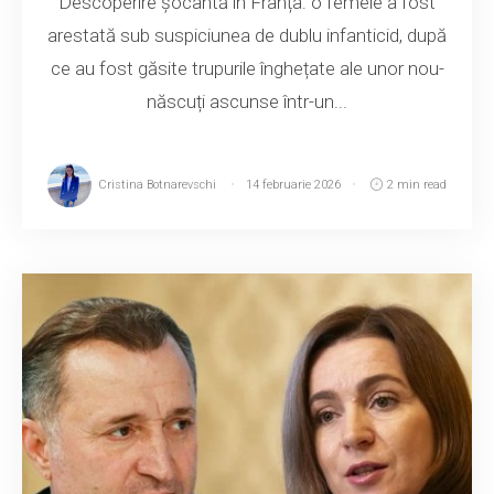
Descoperire șocantă în Franța: o femeie a fost
arestată sub suspiciunea de dublu infanticid, după
ce au fost găsite trupurile înghețate ale unor nou-
născuți ascunse într-un...
Cristina Botnarevschi
14 februarie 2026
2 min read