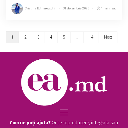
Cristina Botnarevschi
31 decembrie 2025
1 min read
1
2
3
4
5
…
14
Next
Cum ne poți ajuta?
Orice reproducere, integrală sau