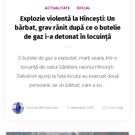
ACTUALITATE
SOCIAL
Explozie violentă la Hîncești: Un
bărbat, grav rănit după ce o butelie
de gaz i-a detonat în locuință
O butelie de gaz a explodat, marți seara, într-o
locuință din satul Sărăteni, raionul Hîncești.
Salvatorii ajunși la fața locului au evacuat două
persoane, iar un bărbat, care a su...
Cristina Botnarevschi
11 decembrie 2025
2 min read