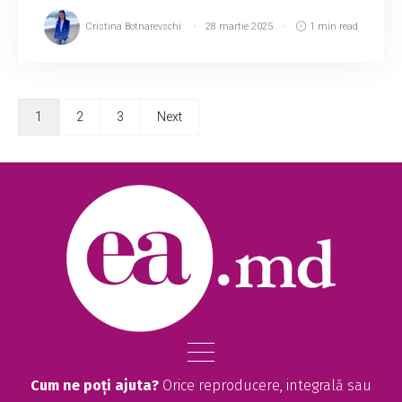
Cristina Botnarevschi
28 martie 2025
1 min read
1
2
3
Next
Cum ne poți ajuta?
Orice reproducere, integrală sau