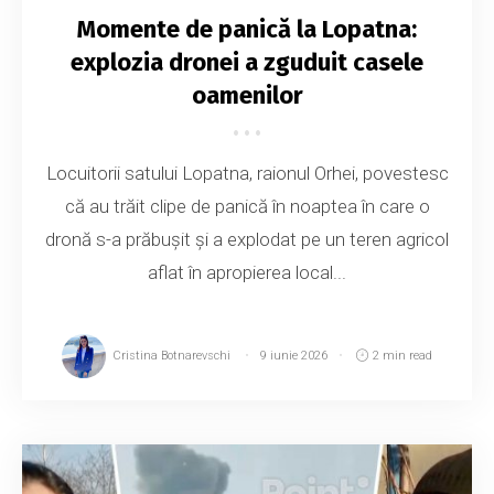
Momente de panică la Lopatna:
explozia dronei a zguduit casele
oamenilor
Locuitorii satului Lopatna, raionul Orhei, povestesc
că au trăit clipe de panică în noaptea în care o
dronă s-a prăbușit și a explodat pe un teren agricol
aflat în apropierea local...
Cristina Botnarevschi
9 iunie 2026
2 min read